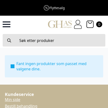
Flyttesalg
0
Search
for:
Fant ingen produkter som passet med
valgene dine.
Kundeservice
Min side
Bestill behandling