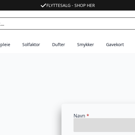
FLYTTESALG - SHOP HER
pleie
Solfaktor
Dufter
Smykker
Gavekort
Navn
*