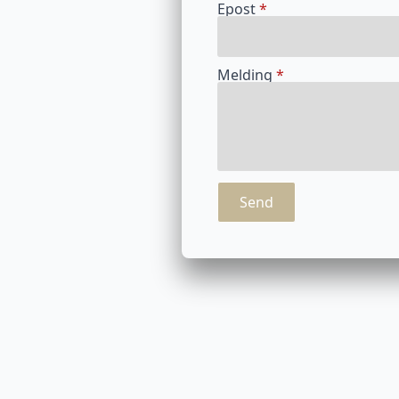
Epost
*
Melding
*
Send