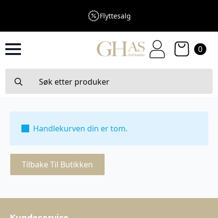
Flyttesalg
0
Search
for:
Handlekurven din er tom.
Tilbake Til Butikken
Kundeservice