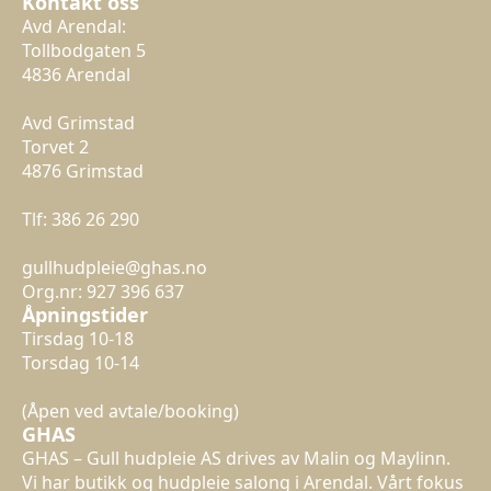
Kontakt oss
Avd Arendal:
Tollbodgaten 5
4836 Arendal
Avd Grimstad
Torvet 2
4876 Grimstad
Tlf: 386 26 290
gullhudpleie@ghas.no
Org.nr: 927 396 637
Åpningstider
Tirsdag 10-18
Torsdag 10-14
(Åpen ved avtale/booking)
GHAS
GHAS – Gull hudpleie AS drives av Malin og Maylinn.
Vi har butikk og hudpleie salong i Arendal. Vårt fokus