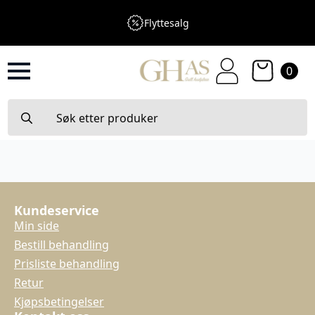
Flyttesalg
0
Search
for:
Kundeservice
Min side
Bestill behandling
Prisliste behandling
Retur
Kjøpsbetingelser