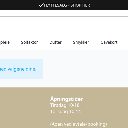
FLYTTESALG - SHOP HER
pleie
Solfaktor
Dufter
Smykker
Gavekort
ed valgene dine.
Åpningstider
Tirsdag 10-18
Torsdag 10-14
(Åpen ved avtale/booking)