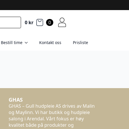
0
kr
0
Bestill time
Kontakt oss
Prisliste
GHAS
GHAS – Gull hudpleie AS drives av Malin
og Maylinn. Vi har butikk og hudpleie
salong i Arendal. Vårt fokus er høy
kvalitet både på produkter og