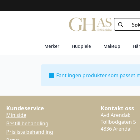
Search
for:
Merker
Hudpleie
Makeup
Hår
Fant ingen produkter som passet m
Kundeservice
Kontakt oss
Min side
Avd Arendal:
Tollbodgaten 5
Bestill behandling
4836 Arendal
Prisliste behandling