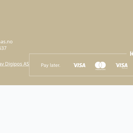
has.no
637
 av Digipos AS