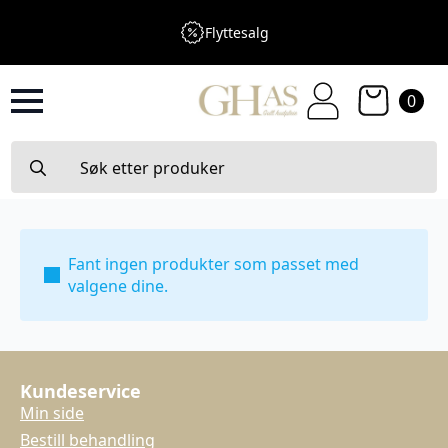
Flyttesalg
0
Search
for:
Fant ingen produkter som passet med
valgene dine.
Kundeservice
Min side
Bestill behandling