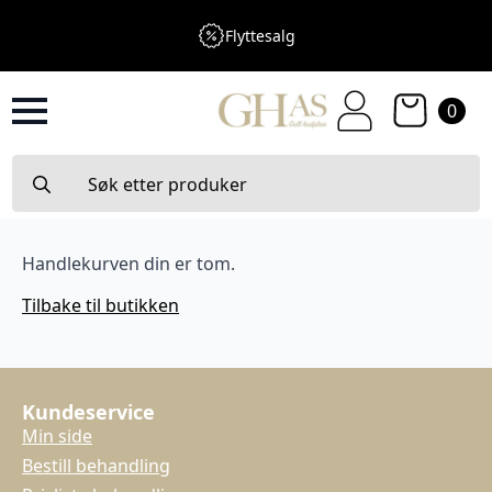
Flyttesalg
0
Search
for:
Handlekurven din er tom.
Tilbake til butikken
Kundeservice
Min side
Bestill behandling